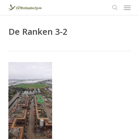
Menu
Skip
to
search
main
content
De Ranken 3-2