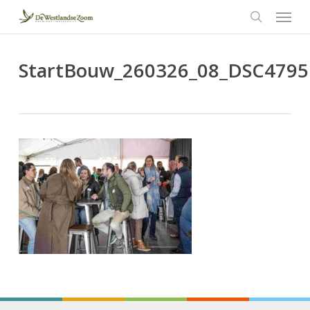
Menu
Skip
to
search
main
content
StartBouw_260326_08_DSC4795