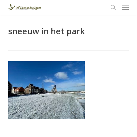
Menu
Skip
to
search
main
content
sneeuw in het park