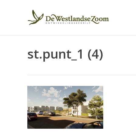
Skip
to
main
content
st.punt_1 (4)