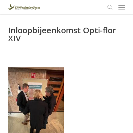
Menu
Skip
to
search
main
content
Inloopbijeenkomst Opti-flor
XIV