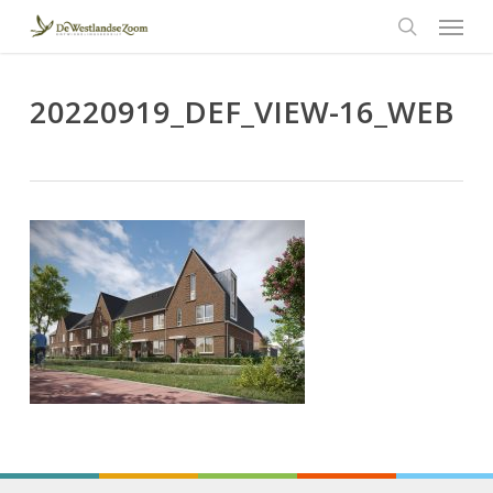
Menu
Skip
to
search
main
content
20220919_DEF_VIEW-16_WEB