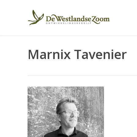
Skip
to
main
content
Marnix Tavenier