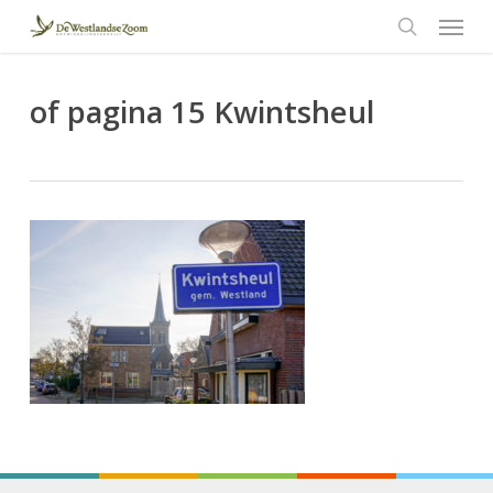
Menu
Skip
to
search
main
content
of pagina 15 Kwintsheul