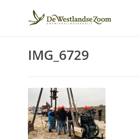
Skip
to
main
content
IMG_6729