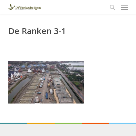
Menu
Skip
to
search
main
content
De Ranken 3-1