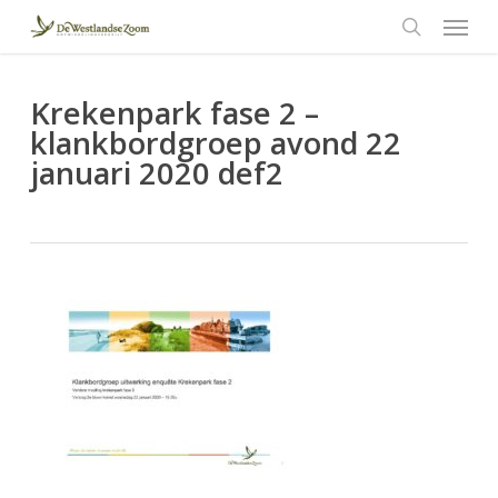
Menu
Skip
to
search
main
content
Krekenpark fase 2 –
klankbordgroep avond 22
januari 2020 def2