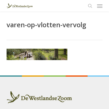
Menu
Skip
to
search
main
content
varen-op-vlotten-vervolg