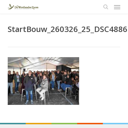
Menu
Skip
to
search
main
content
StartBouw_260326_25_DSC4886