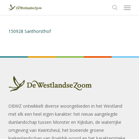
Menu
Skip
to
search
main
content
150928 Santhorsthof
OBWZ ontwikkelt diverse woongebieden in het Westland
met elk een heel eigen karakter: het nieuw aangelegde
duinlandschap tussen Monster en Kijkduin, de waterrijke
omgeving van Kwintsheul, het boeiende groene
krekenlandschap van Poeldijk-noord en het karakteristieke