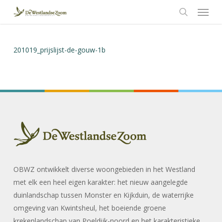
Menu
Skip
to
search
main
content
201019_prijslijst-de-gouw-1b
OBWZ ontwikkelt diverse woongebieden in het Westland
met elk een heel eigen karakter: het nieuw aangelegde
duinlandschap tussen Monster en Kijkduin, de waterrijke
omgeving van Kwintsheul, het boeiende groene
krekenlandschap van Poeldijk-noord en het karakteristieke