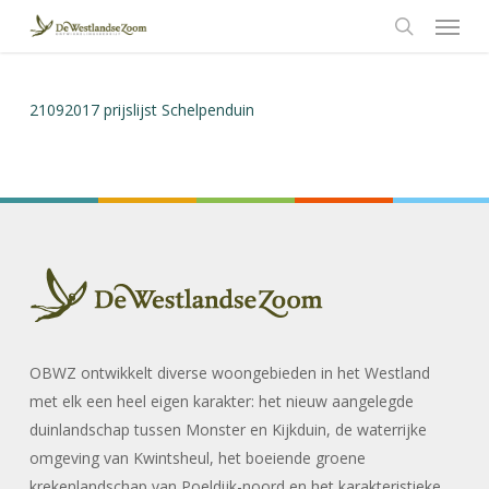
Menu
Skip
to
search
main
content
21092017 prijslijst Schelpenduin
OBWZ ontwikkelt diverse woongebieden in het Westland
met elk een heel eigen karakter: het nieuw aangelegde
duinlandschap tussen Monster en Kijkduin, de waterrijke
omgeving van Kwintsheul, het boeiende groene
krekenlandschap van Poeldijk-noord en het karakteristieke