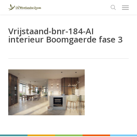
Menu
Skip
to
search
main
content
Vrijstaand-bnr-184-AI
interieur Boomgaerde fase 3