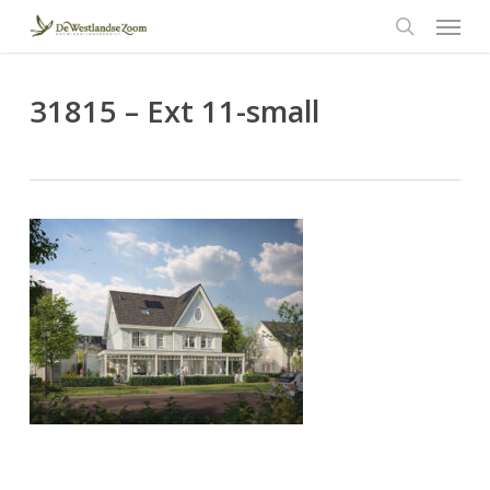
Menu
Skip
to
search
main
content
31815 – Ext 11-small