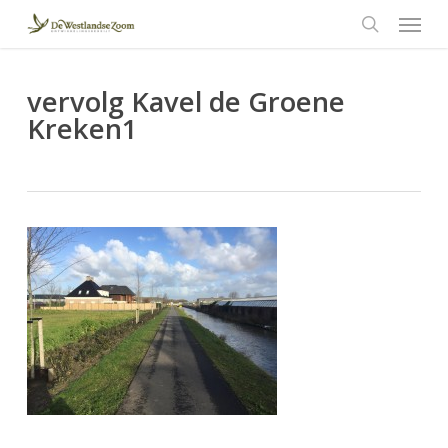
Menu
Skip
to
search
main
content
vervolg Kavel de Groene
Kreken1