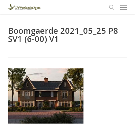
Menu
Skip
to
search
main
content
Boomgaerde 2021_05_25 P8
SV1 (6-00) V1