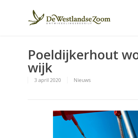
Skip
to
main
content
Poeldijkerhout wo
wijk
3 april 2020
Nieuws