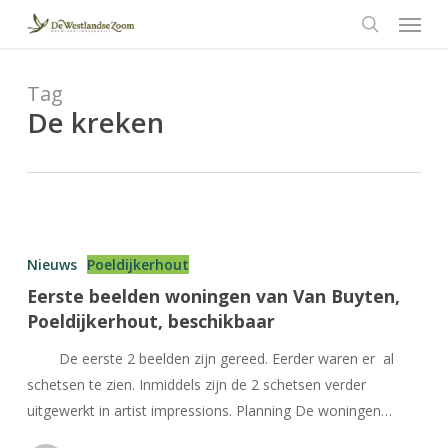
Menu
Skip
to
search
main
content
Tag
De kreken
Eerste
beelden
Nieuws
Poeldijkerhout
woningen
Eerste beelden woningen van Van Buyten,
van
Poeldijkerhout, beschikbaar
Van
Buyten,
De eerste 2 beelden zijn gereed. Eerder waren er al
Poeldijkerhout,
schetsen te zien. Inmiddels zijn de 2 schetsen verder
beschikbaar
uitgewerkt in artist impressions. Planning De woningen…