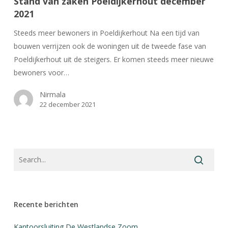
Stand van zaken Poeldijkerhout december
Poeldijkerhout
2021
december
2021
Steeds meer bewoners in Poeldijkerhout Na een tijd van
bouwen verrijzen ook de woningen uit de tweede fase van
Poeldijkerhout uit de steigers. Er komen steeds meer nieuwe
bewoners voor…
Nirmala
22 december 2021
Recente berichten
Kantoorsluiting De Westlandse Zoom