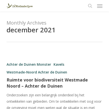
Menu
Skip
to
search
main
content
Monthly Archives
december 2021
Ruimte
voor
Achter de Duinen Monster
Kavels
biodiversiteit
Westmade-Noord Achter de Duinen
Westmade
Ruimte voor biodiversiteit Westmade
Noord
Noord – Achter de Duinen
–
Achter
Onderzoeken zijn een belangrijk onderdeel bij het
de
ontwikkelen van gebieden. Om te ontwikkelen met oog voor
Duinen
de omgeving moet men weten wat de situatie is en met