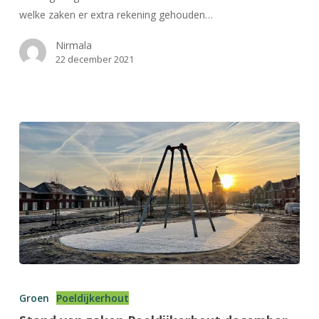
welke zaken er extra rekening gehouden…
Nirmala
22 december 2021
Stand
van
Groen
Poeldijkerhout
zaken