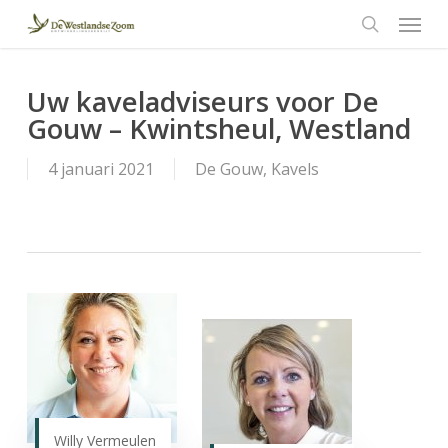
Menu
Skip
to
search
main
content
Uw kaveladviseurs voor De
Gouw – Kwintsheul, Westland
4 januari 2021
De Gouw
,
Kavels
Willy Vermeulen