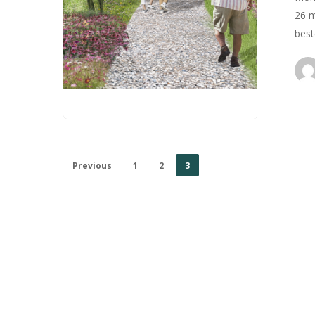
26 m
bes
Previous
1
2
3