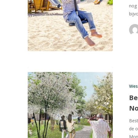
nog 
bijv
Bestemming
Noord vast
Wes
Be
No
Best
de o
Mons