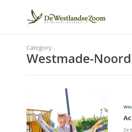
Skip
to
main
content
Category
Westmade-Noord 
Achter
de
Wes
Duinen –
Westmade
Ac
Noord
De b