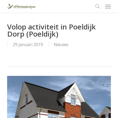
Menu
Skip
to
search
main
content
Volop activiteit in Poeldijk
Dorp (Poeldijk)
29 januari 2019
Nieuws